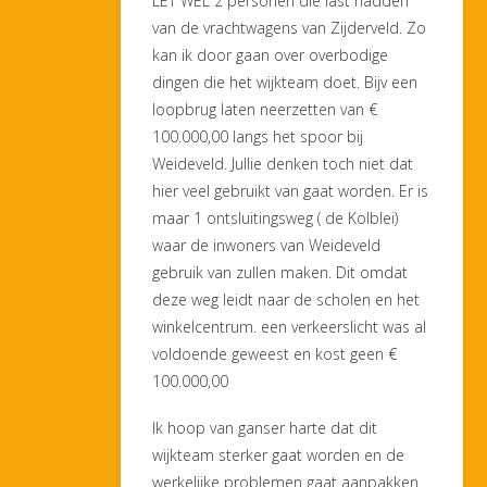
LET WEL 2 personen die last hadden
van de vrachtwagens van Zijderveld. Zo
kan ik door gaan over overbodige
dingen die het wijkteam doet. Bijv een
loopbrug laten neerzetten van €
100.000,00 langs het spoor bij
Weideveld. Jullie denken toch niet dat
hier veel gebruikt van gaat worden. Er is
maar 1 ontsluitingsweg ( de Kolblei)
waar de inwoners van Weideveld
gebruik van zullen maken. Dit omdat
deze weg leidt naar de scholen en het
winkelcentrum. een verkeerslicht was al
voldoende geweest en kost geen €
100.000,00
Ik hoop van ganser harte dat dit
wijkteam sterker gaat worden en de
werkelijke problemen gaat aanpakken.