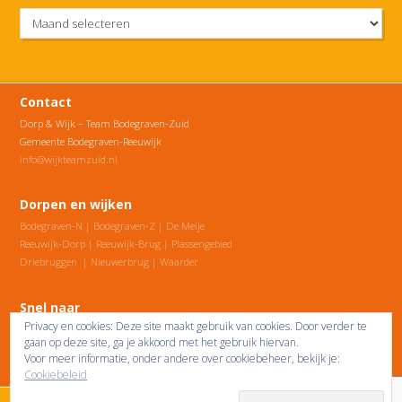
Berichtenarchief
Contact
Dorp & Wijk – Team Bodegraven-Zuid
Gemeente Bodegraven-Reeuwijk
info@wijkteamzuid.nl
Dorpen en wijken
Bodegraven-N
|
Bodegraven-Z
|
De Meije
Reeuwijk-Dorp
|
Reeuwijk-Brug
|
Plassengebied
Driebruggen
|
Nieuwerbrug
|
Waarder
Snel naar
Privacy en cookies: Deze site maakt gebruik van cookies. Door verder te
Onze home page
|
Website Dorp&Wijk
gaan op deze site, ga je akkoord met het gebruik hiervan.
Nieuwsberichten uit de buurt
Voor meer informatie, onder andere over cookiebeheer, bekijk je:
Onze agenda
|
Contactgegevens
Cookiebeleid