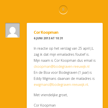
Comments
8
Cor Koopman
6 JUNI 2013 AT 10:31
In reactie op het verslag van 25 april J.L
zag ik dat mijn emailadres foutief is.
Mijn naam is Cor Koopman dus email is
ckoopman@bodegraven-reeuwijk.nl
En de Boa voor Bodegraven (1 jaar) is
Eddy Wigmans daarvan de mailadres is
ewigmans@bodegraven-reeuwijk.nl
.
Met vriendelijke groet,
Cor Koopman