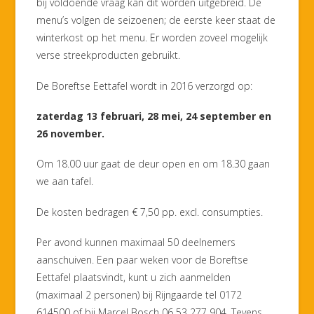
bij voldoende vraag kan dit worden uitgebreid. De
menu’s volgen de seizoenen; de eerste keer staat de
winterkost op het menu. Er worden zoveel mogelijk
verse streekproducten gebruikt.
De Boreftse Eettafel wordt in 2016 verzorgd op:
zaterdag 13 februari, 28 mei, 24 september en
26 november.
Om 18.00 uur gaat de deur open en om 18.30 gaan
we aan tafel.
De kosten bedragen € 7,50 pp. excl. consumpties.
Per avond kunnen maximaal 50 deelnemers
aanschuiven. Een paar weken voor de Boreftse
Eettafel plaatsvindt, kunt u zich aanmelden
(maximaal 2 personen) bij Rijngaarde tel 0172
614500 of bij Marcel Bosch 06 53 277 904. Tevens