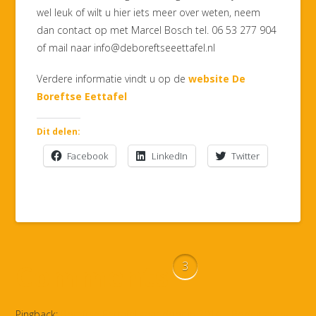
wel leuk of wilt u hier iets meer over weten, neem
dan contact op met Marcel Bosch tel. 06 53 277 904
of mail naar info@deboreftseeettafel.nl
Verdere informatie vindt u op de
website De
Boreftse Eettafel
Dit delen:
Facebook
LinkedIn
Twitter
Comments
3
Pingback:
Boreftse Eettafel gaat door in 2014 | Bodegraven-