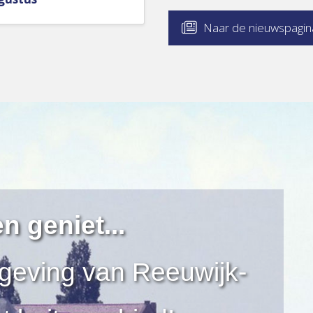
Naar de nieuwspagin
n geniet...
geving van Reeuwijk-