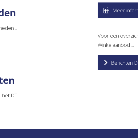
den
Meer infor
heden ..
Voor een overzich
Winkelaanbod ...
Berichten D
ten
het DT ...