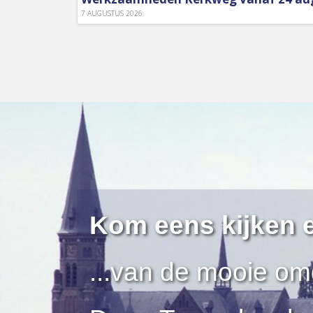
7 AUGUSTUS 2026
Kom eens kijken e
...van de mooie om