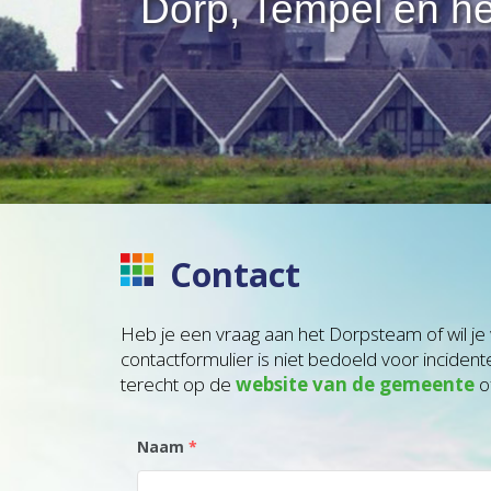
Dorp, Tempel en he
Contact
Heb je een vraag aan het Dorpsteam of wil je w
contactformulier is niet bedoeld voor inciden
terecht op de
website van de gemeente
o
Naam
*