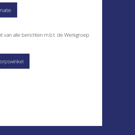
matie
t van alle berichten m.b.t. de Werkgroep
orpswinkel