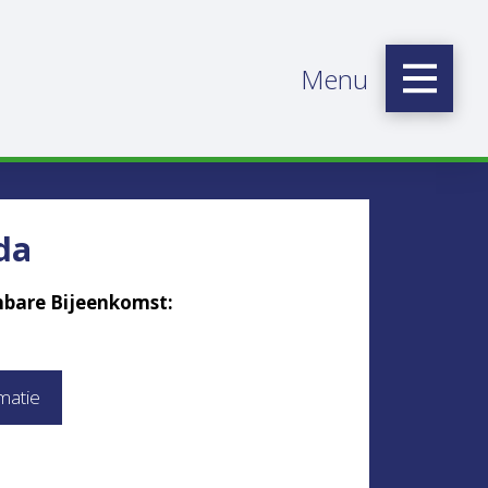
Menu
da
bare Bijeenkomst:
matie