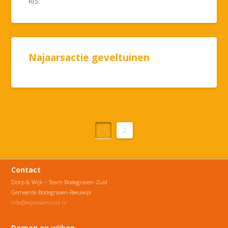
RIS.
Najaarsactie geveltuinen
1
2
Contact
Dorp & Wijk – Team Bodegraven-Zuid
Gemeente Bodegraven-Reeuwijk
info@wijkteamzuid.nl
Dorpen en wijken