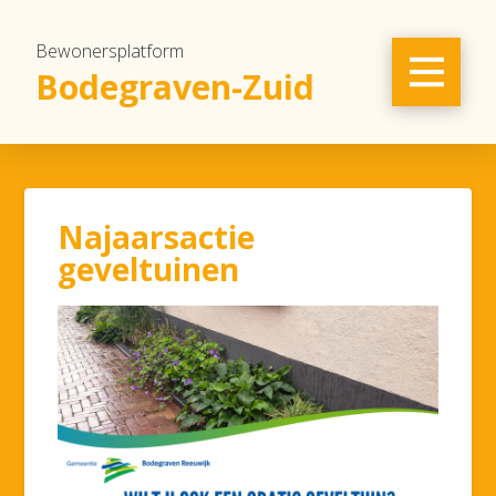
Bewonersplatform
Bodegraven-Zuid
Najaarsactie
geveltuinen