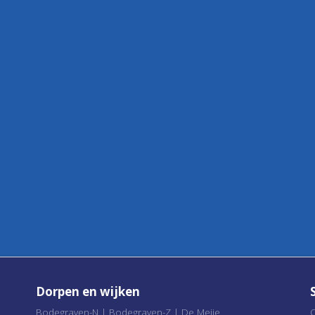
Dorpen en wijken
Bodegraven-N
|
Bodegraven-Z
|
De Meije