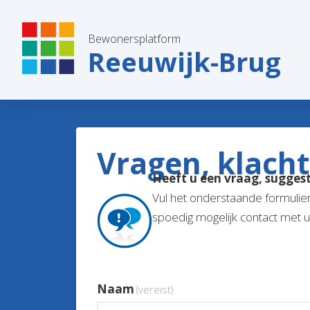
Bewonersplatform
Reeuwijk-Brug
Vragen, klacht
Heeft u een vraag, suggest
Vul het onderstaande formulie
spoedig mogelijk contact met u
Naam
(vereist)