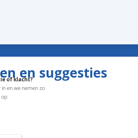
en en suggesties
ie of klacht?
r in en we nemen zo
 op.