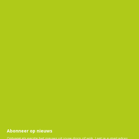
Abonneer op nieuws
Ontvang als eerste het nieuws uit jouw dorp of wijk. Laat je e-mail adres