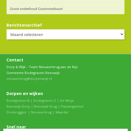
Groot onderhoud Gravinnenbuurt
Berichtenarchief
Berichtenarchief
Contact
Dorp & Wijk – Team Nieuwerbrug aan de Rijn
Gemeente Bodegraven-Reeuwijk
nieuwerbrug@dorpenwijk.nl
Dorpen en wijken
Bodegraven-N
|
Bodegraven-Z
|
De Meije
Reeuwijk-Dorp
|
Reeuwijk-Brug
|
Plassengebied
Driebruggen
|
Nieuwerbrug
|
Waarder
Snel naar